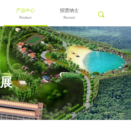
产品中心
招贤纳士
끠
Product
Recruit
标签0
发展