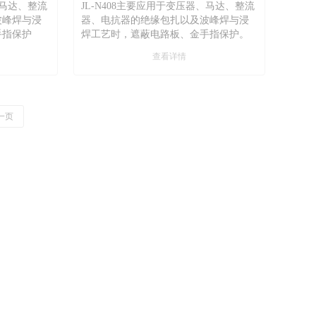
、马达、整流
JL-N408主要应用于变压器、马达、整流
波峰焊与浸
器、电抗器的绝缘包扎以及波峰焊与浸
手指保护
焊工艺时，遮蔽电路板、金手指保护。
查看详情
一页