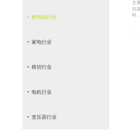
主
抗
时
끙
膜包线行业
Typi
used
wrap
and 
끙
家电行业
circ
끙
模切行业
끙
电机行业
끙
变压器行业