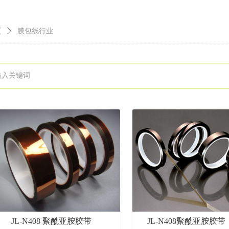
页
ꄲ
膜包线行业
JL-N408 聚酰亚胺胶带
JL-N408聚酰亚胺胶带