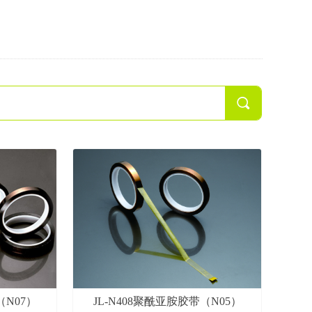
끠
（N07）
JL-N408聚酰亚胺胶带（N05）